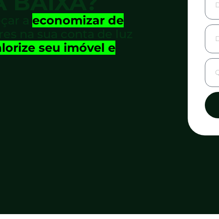
A BAIXA?
çar a
economizar de
res na sua conta de luz
lorize seu imóvel e