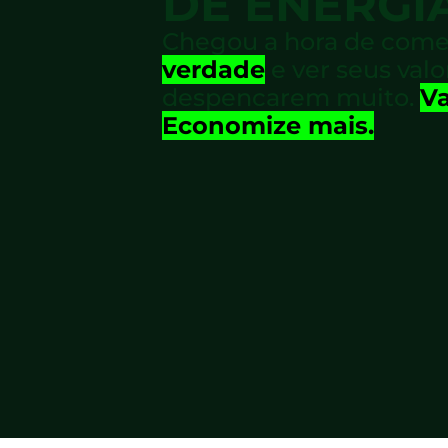
DE ENERGI
Chegou a hora de come
verdade
e ver seus valo
despencarem muito.
Va
Economize mais.