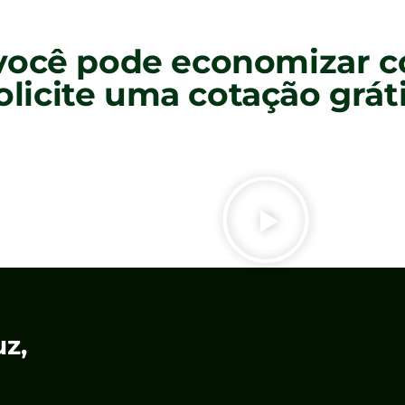
ocê pode economizar co
olicite uma cotação gráti
z,