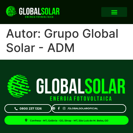
Autor:
Grupo Global
Solar - ADM
0800 237 1326
/GLOBALSOLAROFICIAL
Confresa - MT, Goiânia - GO, Sinop - MT, São Luís de M. Belos, GO