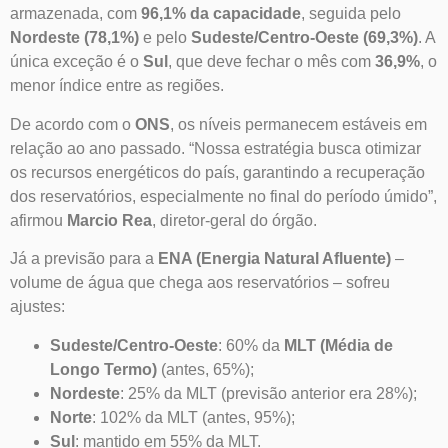
armazenada, com
96,1% da capacidade
, seguida pelo
Nordeste (78,1%)
e pelo
Sudeste/Centro-Oeste (69,3%)
. A
única exceção é o
Sul
, que deve fechar o mês com
36,9%
, o
menor índice entre as regiões.
De acordo com o
ONS
, os níveis permanecem estáveis em
relação ao ano passado. “Nossa estratégia busca otimizar
os recursos energéticos do país, garantindo a recuperação
dos reservatórios, especialmente no final do período úmido”,
afirmou
Marcio Rea
, diretor-geral do órgão.
Já a previsão para a
ENA (Energia Natural Afluente)
–
volume de água que chega aos reservatórios – sofreu
ajustes:
Sudeste/Centro-Oeste
: 60% da
MLT (Média de
Longo Termo)
(antes, 65%);
Nordeste
: 25% da MLT (previsão anterior era 28%);
Norte
: 102% da MLT (antes, 95%);
Sul
: mantido em 55% da MLT.