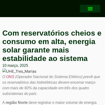
Com reservatórios cheios e
consumo em alta, energia
solar garante mais
estabilidade ao sistema
10 março, 2025
O
ONS
(Operador Nacional do Sistema Elétrico) prevê que
os reservatórios das hidrelétricas devem encerrar março
com mais de 60% da capacidade em três dos quatro
subsistemas do país.
A
região Norte
deve registrar o maior volume de energia