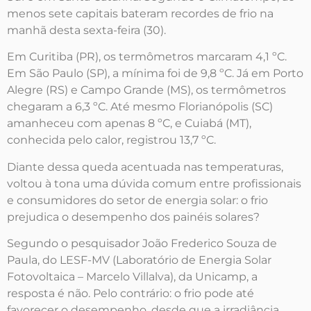
menos sete capitais bateram recordes de frio na
manhã desta sexta-feira (30).
Em Curitiba (PR), os termômetros marcaram 4,1 ºC.
Em São Paulo (SP), a mínima foi de 9,8 ºC. Já em Porto
Alegre (RS) e Campo Grande (MS), os termômetros
chegaram a 6,3 ºC. Até mesmo Florianópolis (SC)
amanheceu com apenas 8 ºC, e Cuiabá (MT),
conhecida pelo calor, registrou 13,7 ºC.
Diante dessa queda acentuada nas temperaturas,
voltou à tona uma dúvida comum entre profissionais
e consumidores do setor de energia solar: o frio
prejudica o desempenho dos painéis solares?
Segundo o pesquisador João Frederico Souza de
Paula, do LESF-MV (Laboratório de Energia Solar
Fotovoltaica – Marcelo Villalva), da Unicamp, a
resposta é não. Pelo contrário: o frio pode até
favorecer o desempenho, desde que a irradiância