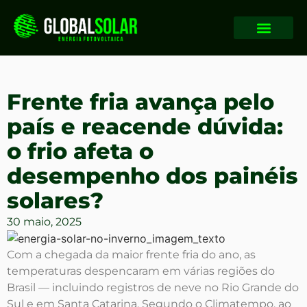
Frente fria avança pelo
país e reacende dúvida:
o frio afeta o
desempenho dos painéis
solares?
30 maio, 2025
Com a chegada da maior frente fria do ano, as
temperaturas despencaram em várias regiões do
Brasil — incluindo registros de neve no Rio Grande do
Sul e em Santa Catarina. Segundo o Climatempo, ao