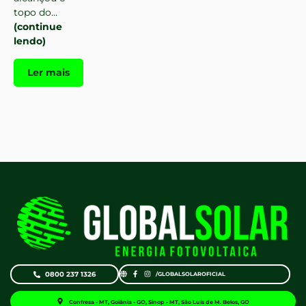
topo do…
(continue
lendo)
Ler mais
0800 237 1326
/GLOBALSOLAROFICIAL
Confresa - MT, Goiânia - GO, Sinop - MT, São Luís de M. Belos, GO