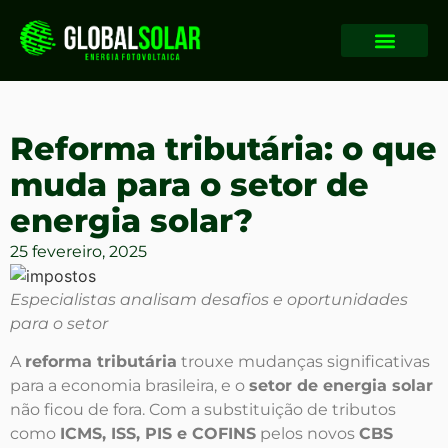
Reforma tributária: o que
muda para o setor de
energia solar?
25 fevereiro, 2025
Especialistas analisam desafios e oportunidades
para o setor
A
reforma tributária
trouxe mudanças significativas
para a economia brasileira, e o
setor de energia solar
não ficou de fora. Com a substituição de tributos
como
ICMS, ISS, PIS e COFINS
pelos novos
CBS